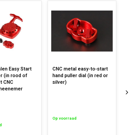
en Easy Start
CNC metal easy-to-start
CNC
d of
hand puller dial (in red or
tre
et CNC
silver)
zil
lmeenemer
Op voorraad
Op 
d