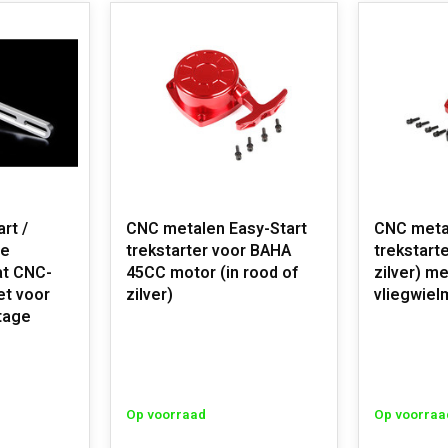
rt /
CNC metalen Easy-Start
CNC metal
ge
trekstarter voor BAHA
trekstarter (in roo
at CNC-
45CC motor (in rood of
zilver) m
t voor
zilver)
vliegwie
tage
Op voorraad
Op voorraa