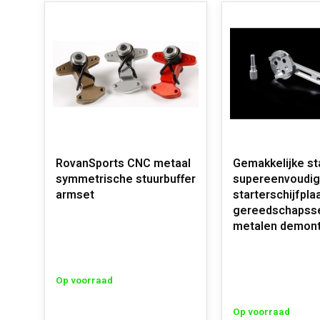
RovanSports CNC metaal
Gemakkelijke sta
symmetrische stuurbuffer
supereenvoudi
armset
starterschijfpla
gereedschapsse
metalen demon
Op voorraad
Op voorraad