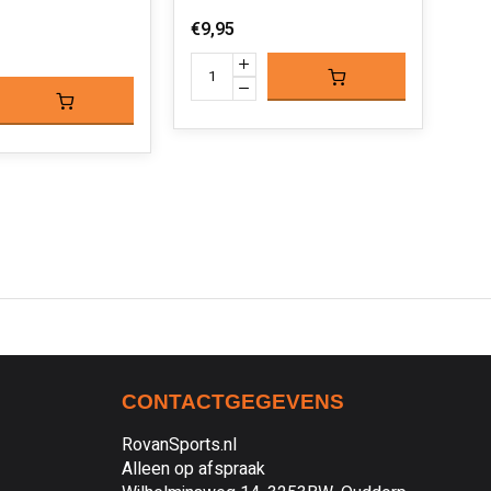
€9,95
€49
CONTACTGEGEVENS
RovanSports.nl
Alleen op afspraak