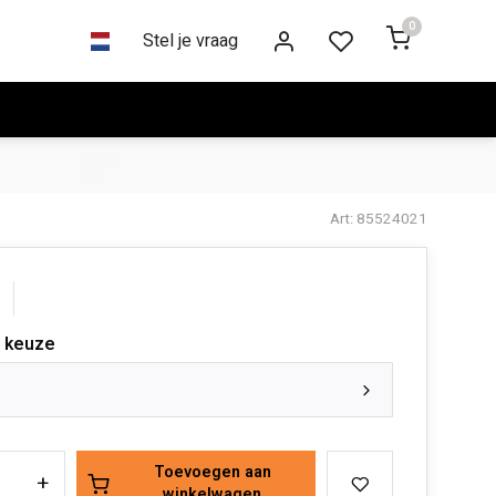
0
Stel je vraag
Art: 85524021
 keuze
Toevoegen aan
+
winkelwagen