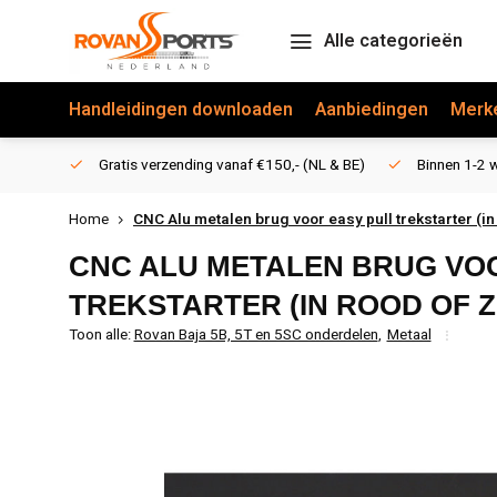
Alle categorieën
Handleidingen downloaden
Aanbiedingen
Merk
Gratis verzending vanaf €150,- (NL & BE)
Binnen 1-2 w
Home
CNC Alu metalen brug voor easy pull trekstarter (in 
CNC ALU METALEN BRUG VO
TREKSTARTER (IN ROOD OF Z
Toon alle:
Rovan Baja 5B, 5T en 5SC onderdelen
,
Metaal