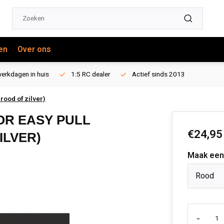
en
Over ons
erkdagen in huis
1:5 RC dealer
Actief sinds 2013
rood of zilver)
OR EASY PULL
€24,95
ILVER)
Maak een
Rood
-