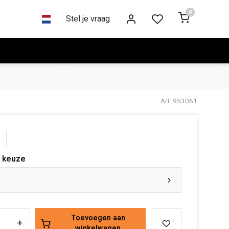
0
Stel je vraag
Art: 953061
 keuze
Toevoegen aan
+
winkelwagen