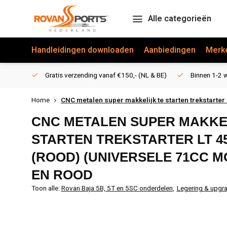
Alle categorieën
Handleidingen downloaden
Aanbiedingen
Merk
Gratis verzending vanaf €150,- (NL & BE)
Binnen 1-2 w
Home
CNC metalen super makkelijk te starten trekstarter
CNC METALEN SUPER MAKKE
STARTEN TREKSTARTER LT 
(ROOD) (UNIVERSELE 71CC MO
EN ROOD
Toon alle:
Rovan Baja 5B, 5T en 5SC onderdelen
,
Legering & upgr