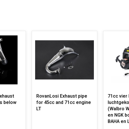
xhaust
RovanLosi Exhaust pipe
71cc vier
es below
for 45cc and 71cc engine
luchtgek
LT
(Walbro W
en NGK bo
BAHA en 