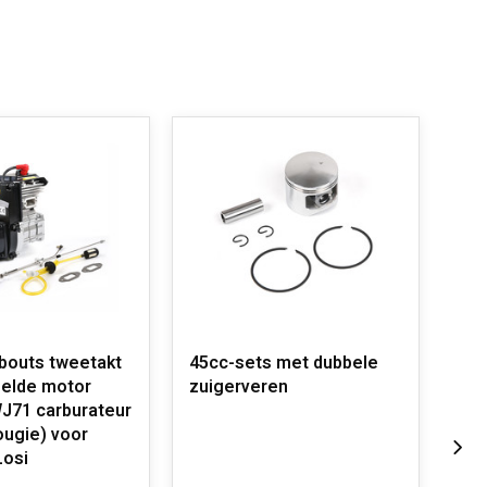
 bouts tweetakt
45cc-sets met dubbele
BAH
oelde motor
zuigerveren
(vo
J71 carburateur
ugie) voor
Losi