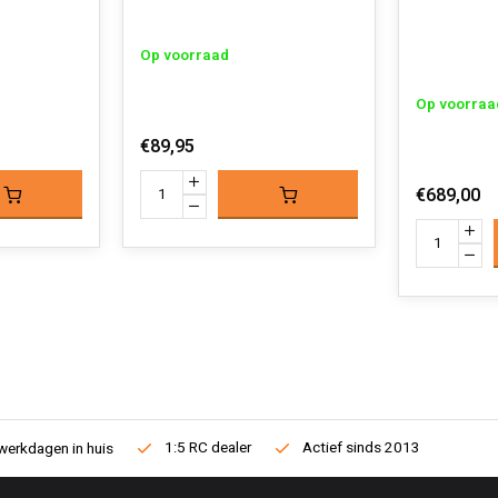
Op voorraad
Op voorraa
€89,95
€689,00
1:5 RC dealer
Actief sinds 2013
werkdagen in huis