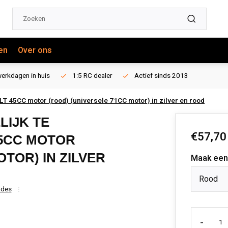
en
Over ons
erkdagen in huis
1:5 RC dealer
Actief sinds 2013
 LT 45CC motor (rood) (universele 71CC motor) in zilver en rood
LIJK TE
€57,70
45CC MOTOR
TOR) IN ZILVER
Maak een
Rood
ades
-