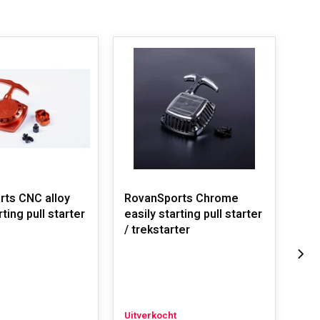
ts CNC alloy
RovanSports Chrome
Rov
rting pull starter
easily starting pull starter
tre
/ trekstarter
met
of 
tre
Uitverkocht