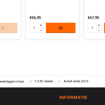
€56,95
€67,95
1:5 RC dealer
Actief sinds 2013
werkdagen in huis
INFORMATIE