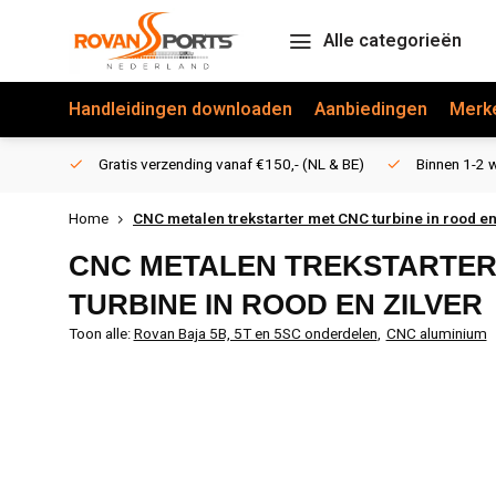
Alle categorieën
Handleidingen downloaden
Aanbiedingen
Merk
Gratis verzending vanaf €150,- (NL & BE)
Binnen 1-2 w
Home
CNC metalen trekstarter met CNC turbine in rood en
CNC METALEN TREKSTARTER
TURBINE IN ROOD EN ZILVER
Toon alle:
Rovan Baja 5B, 5T en 5SC onderdelen
,
CNC aluminium