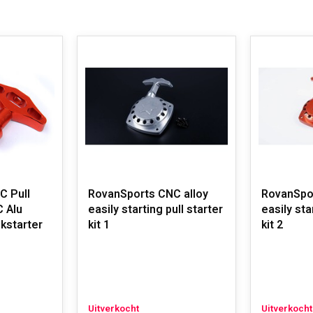
C Pull
RovanSports CNC alloy
RovanSpor
C Alu
easily starting pull starter
easily sta
kstarter
kit 1
kit 2
Uitverkocht
Uitverkocht