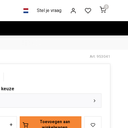
0
Stel je vraag
Art: 953041
 keuze
Toevoegen aan
+
winkelwagen