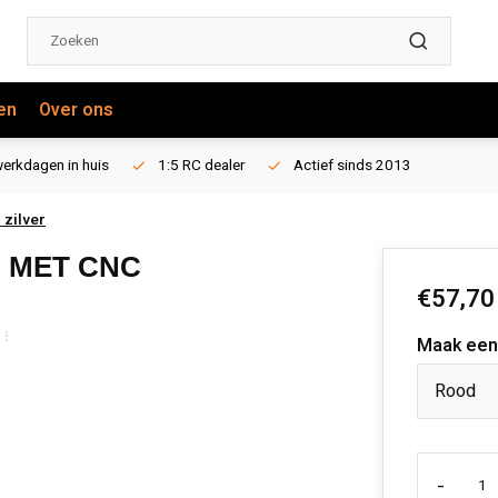
en
Over ons
erkdagen in huis
1:5 RC dealer
Actief sinds 2013
 zilver
 MET CNC
€57,70
Maak een
Rood
-