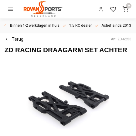
0
Binnen 1-2 werkdagen in huis
1:5 RC dealer
Actief sinds 2013
Terug
Art: ZD-6258
ZD RACING
DRAAGARM SET ACHTER