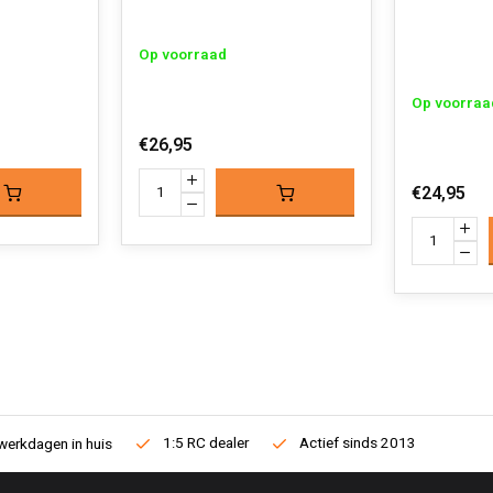
Op voorraad
Op voorraa
€26,95
€24,95
1:5 RC dealer
Actief sinds 2013
werkdagen in huis