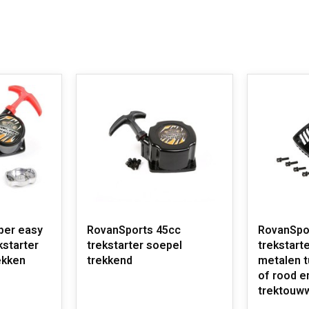
per easy
RovanSports 45cc
RovanSpor
ekstarter
trekstarter soepel
trekstart
ekken
trekkend
metalen tu
of rood en
trektouww