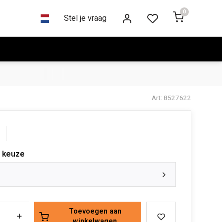
0
Stel je vraag
Art: 8527622
 keuze
Toevoegen aan
+
winkelwagen