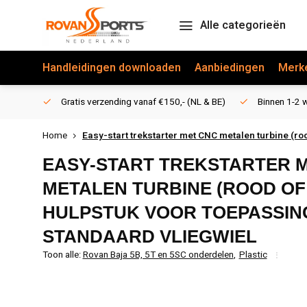
Alle categorieën
Handleidingen downloaden
Aanbiedingen
Merk
Gratis verzending vanaf €150,- (NL & BE)
Binnen 1-2 w
Home
Easy-start trekstarter met CNC metalen turbine (ro
EASY-START TREKSTARTER 
METALEN TURBINE (ROOD OF 
HULPSTUK VOOR TOEPASSIN
STANDAARD VLIEGWIEL
Toon alle:
Rovan Baja 5B, 5T en 5SC onderdelen
,
Plastic