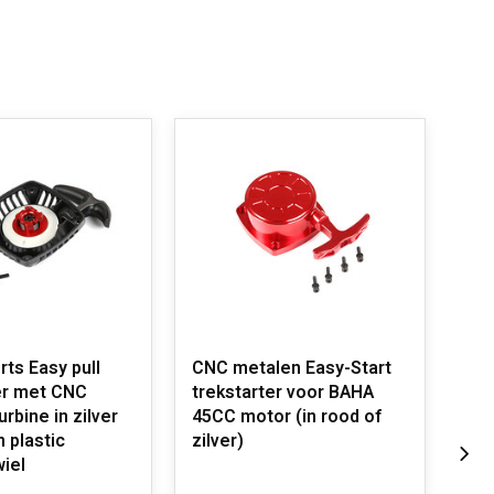
ts Easy pull
CNC metalen Easy-Start
CNC
er met CNC
trekstarter voor BAHA
trekst
rbine in zilver
45CC motor (in rood of
zil
 plastic
zilver)
vl
iel