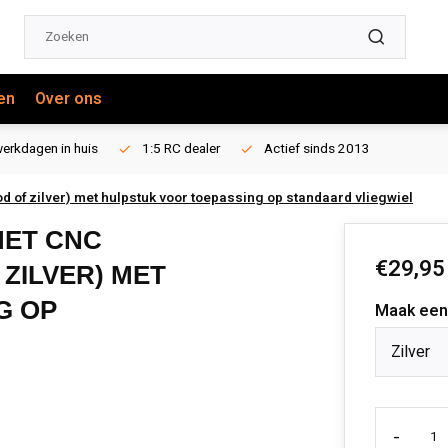
en
Over ons
erkdagen in huis
1:5 RC dealer
Actief sinds 2013
od of zilver) met hulpstuk voor toepassing op standaard vliegwiel
MET CNC
€29,95
ZILVER) MET
G OP
Maak een
Zilver
-