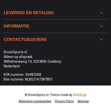
LEVERING EN BETALING
INFORMATIE
CONTACTGEGEVENS
RovanSports.nl
Alleen op afspraak
Wilhelminaweg 14, 3253BW, Ouddorp
Nederland
KVK nummer: 56483368
Btw nummer: NL852147387B01
© RovanSports.nl
- Theme made by
Webdinge
Algemene voorwaarden
Privacy Policy
Sitemap