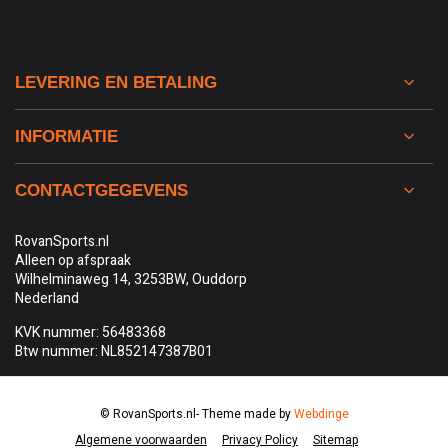
LEVERING EN BETALING
INFORMATIE
CONTACTGEGEVENS
RovanSports.nl
Alleen op afspraak
Wilhelminaweg 14, 3253BW, Ouddorp
Nederland
KVK nummer: 56483368
Btw nummer: NL852147387B01
© RovanSports.nl
- Theme made by
Webdinge
Algemene voorwaarden
Privacy Policy
Sitemap