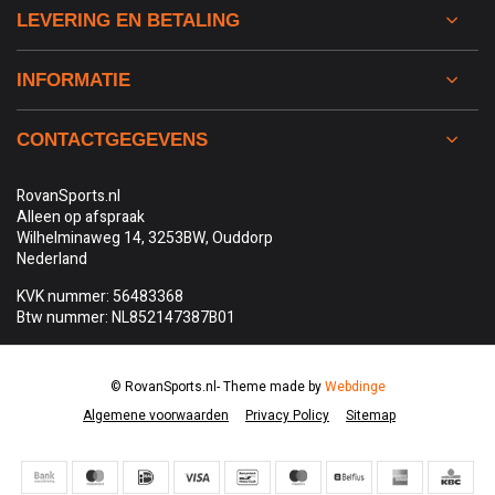
LEVERING EN BETALING
INFORMATIE
CONTACTGEGEVENS
RovanSports.nl
Alleen op afspraak
Wilhelminaweg 14, 3253BW, Ouddorp
Nederland
KVK nummer: 56483368
Btw nummer: NL852147387B01
© RovanSports.nl
- Theme made by
Webdinge
Algemene voorwaarden
Privacy Policy
Sitemap