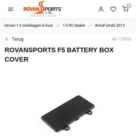
0
Binnen 1-2 werkdagen in huis
1:5 RC dealer
Actief sinds 2013
Terug
Art: 172028
ROVANSPORTS
F5 BATTERY BOX
COVER