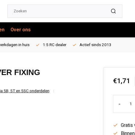
en
Over ons
erkdagen in huis
1:5 RC dealer
Actief sinds 2013
ER FIXING
€1,71
ja 5B, 5T en 5SC onderdelen
-
Gratis
Binnen