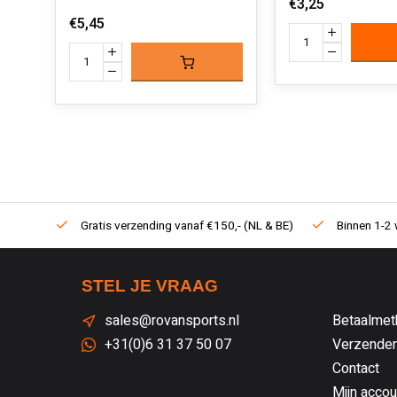
€3,25
€5,45
Gratis verzending vanaf €150,- (NL & BE)
Binnen 1-2 
STEL JE VRAAG
sales@rovansports.nl
Betaalmet
+31(0)6 31 37 50 07
Verzenden
Contact
Mijn accou