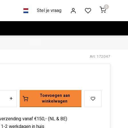
0
Stel je vraag
Art: 172047
Toevoegen aan
+
winkelwagen
 verzending vanaf €150,- (NL & BE)
 1-2 werkdagen in huis