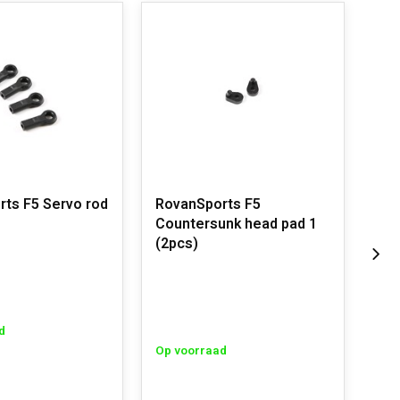
ts F5 Servo rod
RovanSports F5
Rov
Countersunk head pad 1
Cou
(2pcs)
d
Op 
Op voorraad