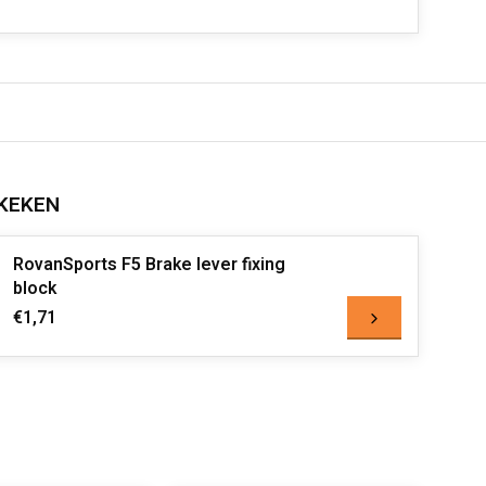
KEKEN
RovanSports F5 Brake lever fixing
block
€1,71