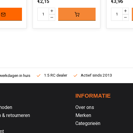
€2,15
€3,96
1:5 RC dealer
Actief sinds 2013
werkdagen in huis
INFORMATIE
hoden
Over ons
 & retourneren
Merken
Categorieën
nt