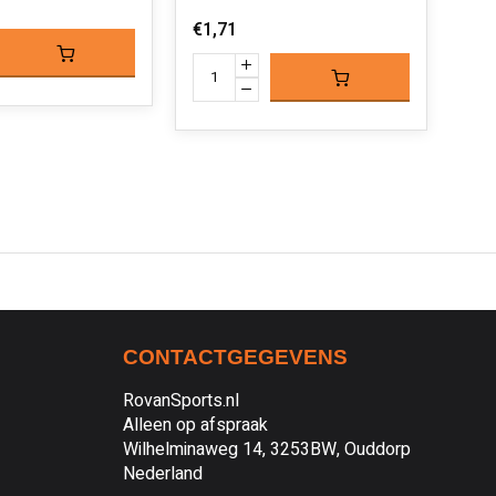
€1,
€1,71
CONTACTGEGEVENS
RovanSports.nl
Alleen op afspraak
Wilhelminaweg 14, 3253BW, Ouddorp
Nederland