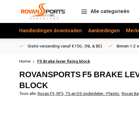
Alle categorieën
Handleidingen downloaden
Aanbiedingen
Merk
Gratis verzending vanaf €150,- (NL & BE)
Binnen 1-2 w
Home
F5 Brake lever fixing block
ROVANSPORTS
F5 BRAKE LEV
BLOCK
Toon alle:
Rovan F5, RF5, T5 en D5 onderdelen - Plastic
,
Rovan Ba