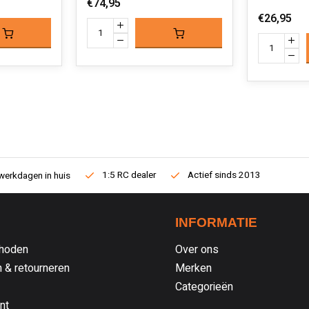
€74,95
€26,95
1:5 RC dealer
Actief sinds 2013
werkdagen in huis
INFORMATIE
hoden
Over ons
 & retourneren
Merken
Categorieën
nt