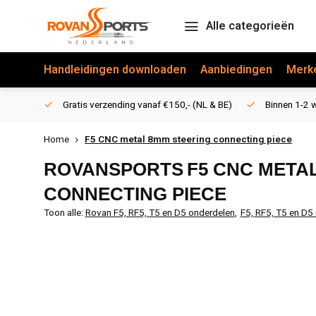
Alle categorieën
Handleidingen downloaden
Aanbiedingen
Merk
Gratis verzending vanaf €150,- (NL & BE)
Binnen 1-2 w
Home
F5 CNC metal 8mm steering connecting piece
ROVANSPORTS
F5 CNC META
CONNECTING PIECE
Toon alle:
Rovan F5, RF5, T5 en D5 onderdelen
,
F5, RF5, T5 en D5