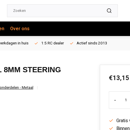
en
Over ons
erkdagen in huis
1:5 RC dealer
Actief sinds 2013
L 8MM STEERING
€13,15
 onderdelen - Metaal
-
Gratis
Binnen