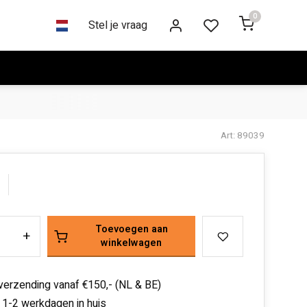
0
Stel je vraag
Art: 89039
Toevoegen aan
+
winkelwagen
 verzending vanaf €150,- (NL & BE)
 1-2 werkdagen in huis