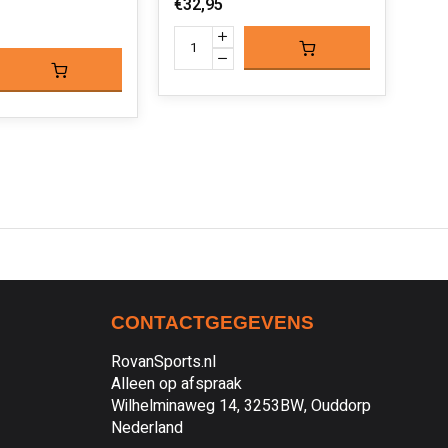
€32,95
€14
CONTACTGEGEVENS
RovanSports.nl
Alleen op afspraak
Wilhelminaweg 14, 3253BW, Ouddorp
Nederland