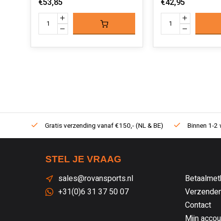
€53,85
€42,95
Gratis verzending vanaf €150,- (NL & BE)
Binnen 1-2 
STEL JE VRAAG
sales@rovansports.nl
Betaalmet
+31(0)6 31 37 50 07
Verzenden
Contact
Mijn accou