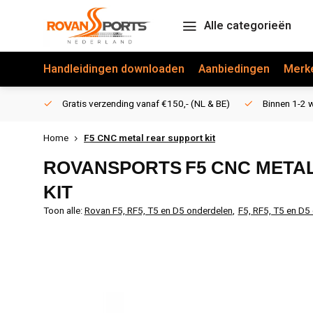
Alle categorieën
Handleidingen downloaden
Aanbiedingen
Merk
Gratis verzending vanaf €150,- (NL & BE)
Binnen 1-2 w
Home
F5 CNC metal rear support kit
ROVANSPORTS
F5 CNC META
KIT
Toon alle:
Rovan F5, RF5, T5 en D5 onderdelen
,
F5, RF5, T5 en D5