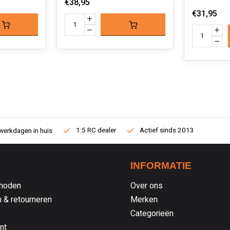
€38,95
€31,95
1:5 RC dealer
Actief sinds 2013
werkdagen in huis
INFORMATIE
hoden
Over ons
 & retourneren
Merken
Categorieën
nt