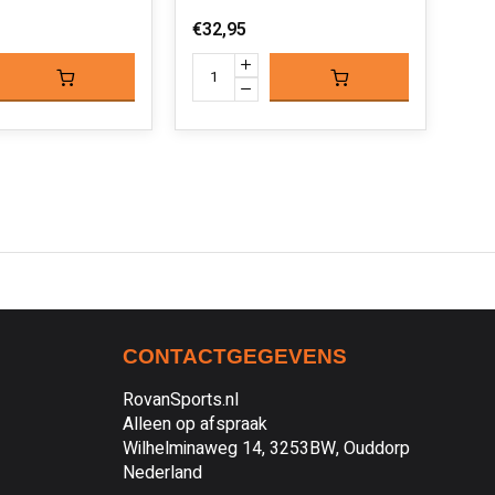
€32,95
€19
CONTACTGEGEVENS
RovanSports.nl
Alleen op afspraak
Wilhelminaweg 14, 3253BW, Ouddorp
Nederland