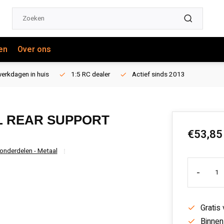
en
Over ons
erkdagen in huis
1:5 RC dealer
Actief sinds 2013
L REAR SUPPORT
€53,85
 onderdelen - Metaal
-
Gratis
Binnen