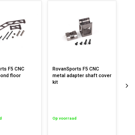
rts F5 CNC
RovanSports F5 CNC
Rov
ond floor
metal adapter shaft cover
met
kit
whe
d
Op voorraad
Op 