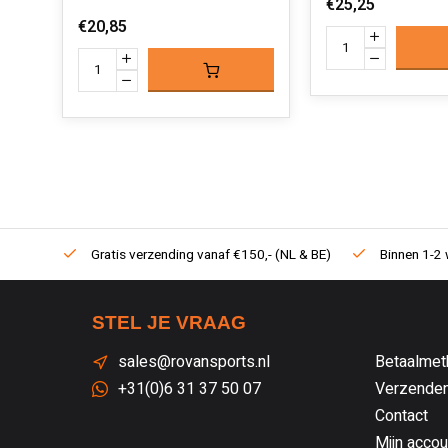
€25,25
€20,85
Gratis verzending vanaf €150,- (NL & BE)
Binnen 1-2 
STEL JE VRAAG
sales@rovansports.nl
Betaalmet
+31(0)6 31 37 50 07
Verzenden
Contact
Mijn accou