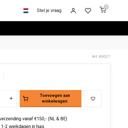
0
Stel je vraag
Art: 89027
Toevoegen aan
+
winkelwagen
 verzending vanaf €150,- (NL & BE)
 1-2 werkdagen in huis