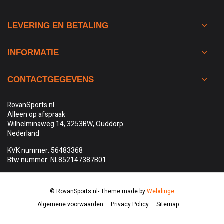
LEVERING EN BETALING
INFORMATIE
CONTACTGEGEVENS
RovanSports.nl
Alleen op afspraak
Wilhelminaweg 14, 3253BW, Ouddorp
Nederland
KVK nummer: 56483368
Btw nummer: NL852147387B01
© RovanSports.nl
- Theme made by
Webdinge
Algemene voorwaarden
Privacy Policy
Sitemap