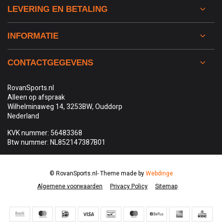
LEVERING EN BETALING
INFORMATIE
CONTACTGEGEVENS
RovanSports.nl
Alleen op afspraak
Wilhelminaweg 14, 3253BW, Ouddorp
Nederland
KVK nummer: 56483368
Btw nummer: NL852147387B01
© RovanSports.nl
- Theme made by
Webdinge
Algemene voorwaarden
Privacy Policy
Sitemap