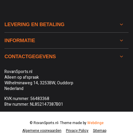
LEVERING EN BETALING
INFORMATIE
CONTACTGEGEVENS
RovanSports.nl
Alleen op afspraak
Wilhelminaweg 14, 3253BW, Ouddorp
Nederland
KVK nummer: 56483368
Btw nummer: NL852147387B01
© RovanSports.nl
- Theme made by
Webdinge
Algemene voorwaarden
Privacy Policy
Sitemap