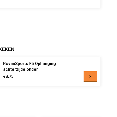
KEKEN
RovanSports F5 Ophanging
achterzijde onder
€8,75