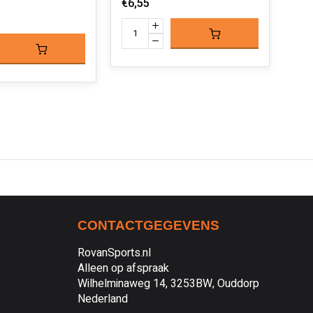
€6,55
€6,
CONTACTGEGEVENS
RovanSports.nl
Alleen op afspraak
Wilhelminaweg 14, 3253BW, Ouddorp
Nederland