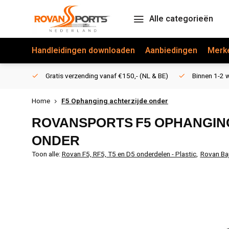
Alle categorieën
Handleidingen downloaden
Aanbiedingen
Merk
Gratis verzending vanaf €150,- (NL & BE)
Binnen 1-2 w
Home
F5 Ophanging achterzijde onder
ROVANSPORTS
F5 OPHANGIN
ONDER
Toon alle:
Rovan F5, RF5, T5 en D5 onderdelen - Plastic
,
Rovan Ba