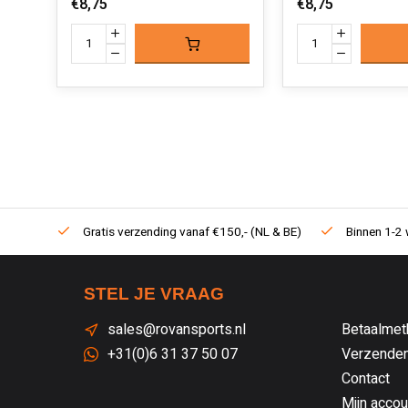
€8,75
€8,75
Gratis verzending vanaf €150,- (NL & BE)
Binnen 1-2 
STEL JE VRAAG
sales@rovansports.nl
Betaalmet
+31(0)6 31 37 50 07
Verzenden
Contact
Mijn accou