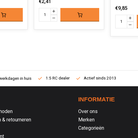
€2,41
€9,85
1:5 RC dealer
Actief sinds 2013
werkdagen in huis
INFORMATIE
hoden
Over ons
 & retourneren
Merken
Categorieën
nt