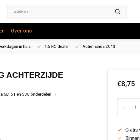
en
Over ons
erkdagen in huis
1:5 RC dealer
Actief sinds 2013
G ACHTERZIJDE
€8,75
ja 5B, 5T en 5SC onderdelen
-
Gratis
Binnen