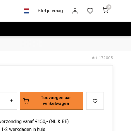
0
Stel je vraag
Art: 172005
Toevoegen aan
+
winkelwagen
 verzending vanaf €150,- (NL & BE)
 1-2 werkdagen in huis