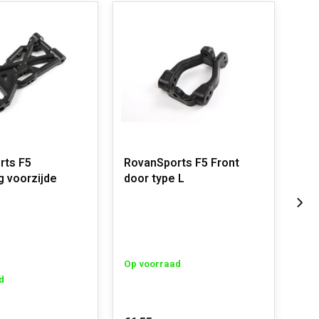
rts F5
RovanSports F5 Front
Rov
 voorzijde
door type L
doo
Op voorraad
Op 
d