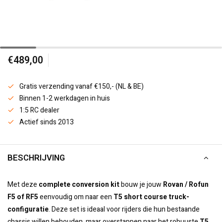
€489,00
Gratis verzending vanaf €150,- (NL & BE)
Binnen 1-2 werkdagen in huis
1:5 RC dealer
Actief sinds 2013
BESCHRIJVING
Met deze
complete conversion kit
bouw je jouw
Rovan / Rofun
F5 of RF5
eenvoudig om naar een
T5 short course truck-
configuratie
. Deze set is ideaal voor rijders die hun bestaande
chassis willen behouden, maar overstappen naar het robuuste
T5