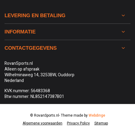
LEVERING EN BETALING
INFORMATIE
CONTACTGEGEVENS
RovanSports.nl
Alleen op afspraak
Wilhelminaweg 14, 3253BW, Ouddorp
Nederland
KVK nummer: 56483368
Btw nummer: NL852147387B01
© RovanSports.nl
- Theme made by
Webdinge
Algemene voorwaarden
Privacy Policy
Sitemap