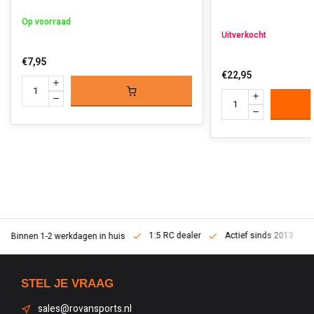
Op voorraad
Uitverkocht
€7,95
€22,95
1:5 RC dealer
Actief sinds 2013
Binnen 1-2 werkdagen in huis
STEL JE VRAAG
sales@rovansports.nl