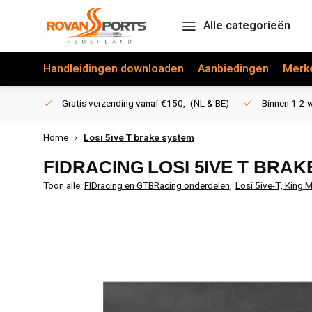
Alle categorieën
Handleidingen downloaden
Aanbiedingen
Merk
Gratis verzending vanaf €150,- (NL & BE)
Binnen 1-2 w
Home
Losi 5ive T brake system
FIDRACING
LOSI 5IVE T BRA
Toon alle:
FIDracing en GTBRacing onderdelen
,
Losi 5ive-T, King