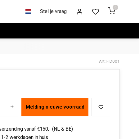
0
Stel je vraag
Art: FID001
+
Melding nieuwe voorraad
 verzending vanaf €150,- (NL & BE)
 1-2 werkdagen in huis