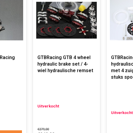
Racing
GTBRacing GTB 4 wheel
GTBRacin
hydraulic brake set / 4-
hydraulis
wiel hydraulische remset
met 4 zuig
stuks spo
Uitverkocht
Uitverkocht
€279,00