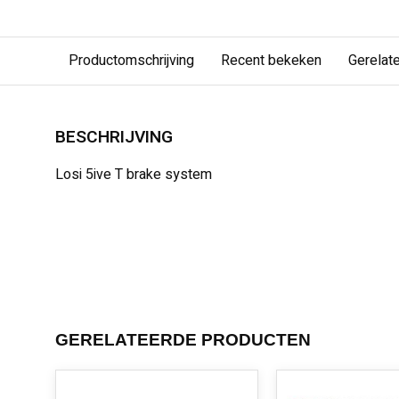
Productomschrijving
Recent bekeken
Gerelat
BESCHRIJVING
Losi 5ive T brake system
GERELATEERDE PRODUCTEN