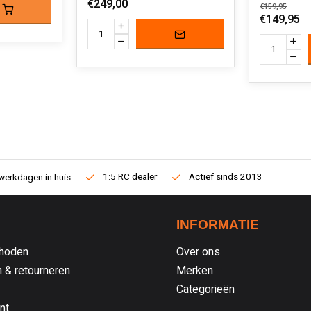
€249,00
€159,95
€149,95
1:5 RC dealer
Actief sinds 2013
werkdagen in huis
INFORMATIE
hoden
Over ons
 & retourneren
Merken
Categorieën
nt