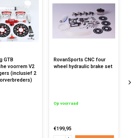
g GTB
RovanSports CNC four
Rov
che voorrem V2
wheel hydraulic brake set
Bra
ers (inclusief 2
orverbreders)
Op voorraad
Op 
€199,95
€12,
€7,