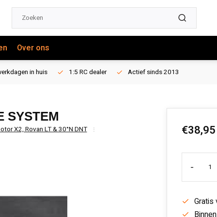
en
Over ons
erkdagen in huis
1:5 RC dealer
Actief sinds 2013
KE SYSTEM
€38,95
 Motor X2, Rovan LT & 30°N DNT
-
Gratis
Binnen