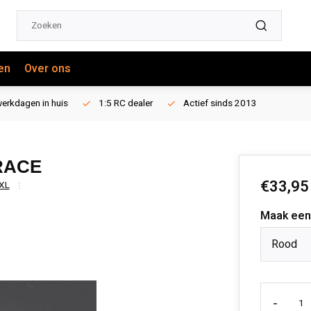
en
Over ons
erkdagen in huis
1:5 RC dealer
Actief sinds 2013
RACE
€33,95
XL
Maak een
Rood
-