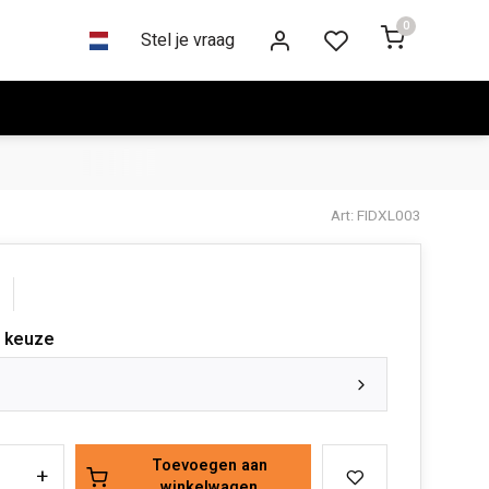
0
Stel je vraag
Art: FIDXL003
 keuze
Toevoegen aan
+
winkelwagen