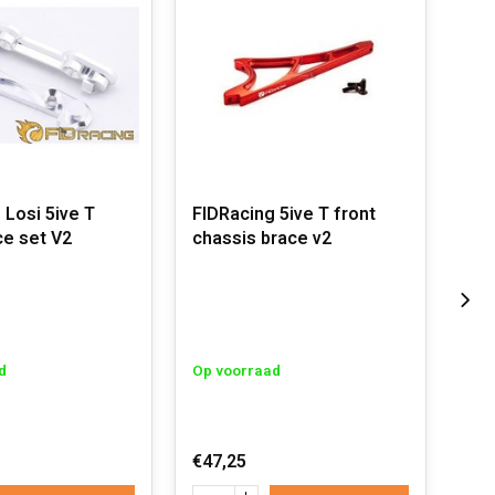
 Losi 5ive T
FIDRacing 5ive T front
FID
ce set V2
chassis brace v2
cha
d
Op voorraad
Op 
€47,25
€39