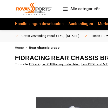
Alle categorieën
Handleidingen downloaden
Aanbiedingen
Merk
Gratis verzending vanaf €150,- (NL & BE)
Binnen 1-2 w
Home
Rear chassis brace
FIDRACING
REAR CHASSIS B
Toon alle:
FIDracing en GTBRacing onderdelen
,
Losi DBXL and MT