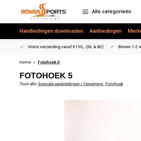
Alle categorieën
Handleidingen downloaden
Aanbiedingen
Merk
Gratis verzending vanaf €150,- (NL & BE)
Binnen 1-2 w
Home
Fotohoek 5
FOTOHOEK 5
Toon alle:
Speciale aanbiedingen / Opruiming
,
Fotohoek