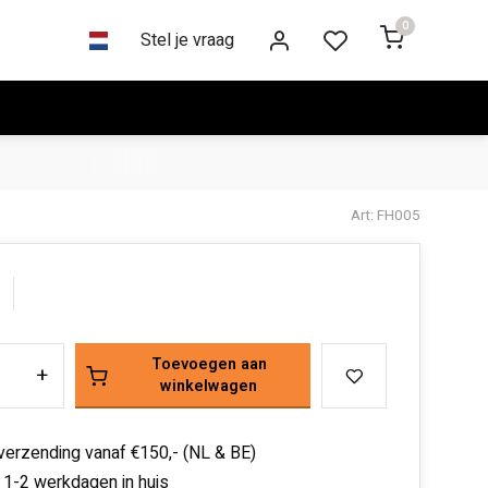
0
Stel je vraag
Art: FH005
Toevoegen aan
+
winkelwagen
 verzending vanaf €150,- (NL & BE)
 1-2 werkdagen in huis