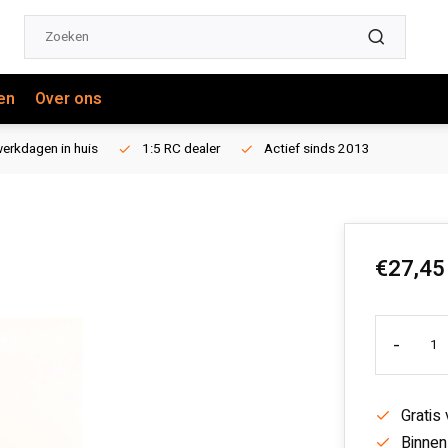
en
Over ons
erkdagen in huis
1:5 RC dealer
Actief sinds 2013
€27,45
-
Gratis
Binnen