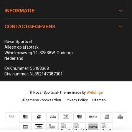
INFORMATIE
CONTACTGEGEVENS
RovanSports.nl
Alleen op afspraak
Wilhelminaweg 14, 3253BW, Ouddorp
Nederland
KVK nummer: 56483368
Btw nummer: NL852147387B01
© RovanSports.nl
- Theme made by
Webdinge
Algemene voorwaarden
Privacy Policy
Sitemap