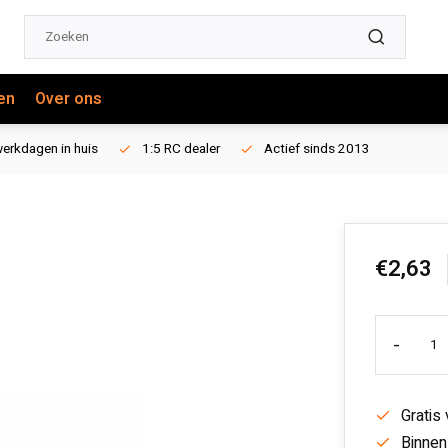
en
Over ons
erkdagen in huis
1:5 RC dealer
Actief sinds 2013
€2,63
-
Gratis
Binnen