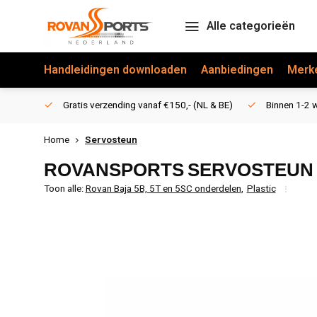
Alle categorieën
Handleidingen downloaden
Aanbiedingen
Merk
Gratis verzending vanaf €150,- (NL & BE)
Binnen 1-2 w
Home
Servosteun
ROVANSPORTS
SERVOSTEUN
Toon alle:
Rovan Baja 5B, 5T en 5SC onderdelen
,
Plastic