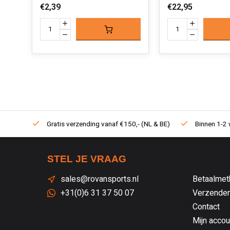
€2,39
€22,95
Gratis verzending vanaf €150,- (NL & BE)
Binnen 1-2 
STEL JE VRAAG
sales@rovansports.nl
Betaalmet
+31(0)6 31 37 50 07
Verzenden
Contact
Mijn accou