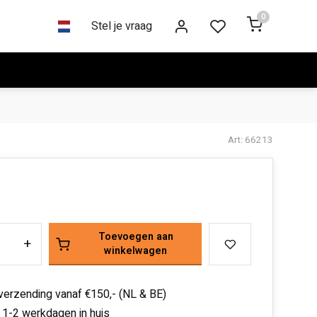
0
Stel je vraag
Art: 66213
Toevoegen aan
+
winkelwagen
 verzending vanaf €150,- (NL & BE)
 1-2 werkdagen in huis