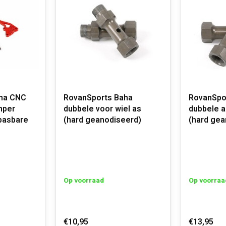
ha CNC
RovanSports Baha
RovanSpo
mper
dubbele voor wiel as
dubbele a
pasbare
(hard geanodiseerd)
(hard gea
Op voorraad
Op voorraa
€10,95
€13,95