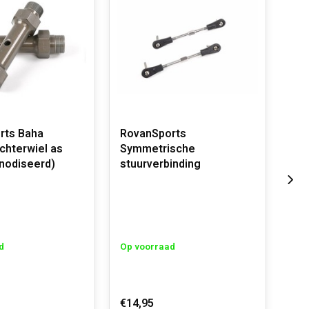
rts Baha
RovanSports
Rov
chterwiel as
Symmetrische
sym
nodiseerd)
stuurverbinding
ar
d
Op voorraad
Op 
€14,95
€19