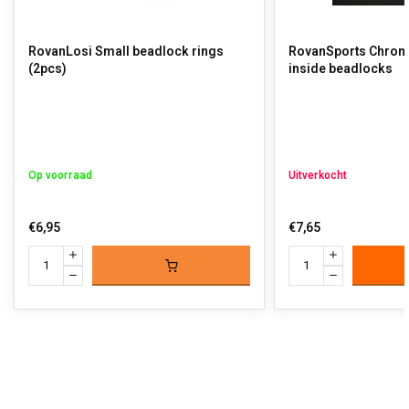
RovanLosi Small beadlock rings
RovanSports Chrom
(2pcs)
inside beadlocks
Op voorraad
Uitverkocht
€6,95
€7,65