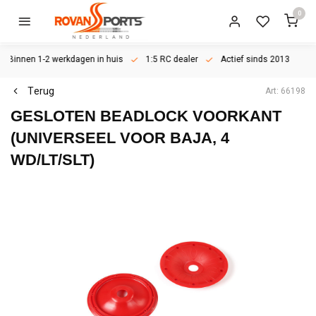
0
Binnen 1-2 werkdagen in huis
1:5 RC dealer
Actief sinds 2013
Terug
Art: 66198
GESLOTEN BEADLOCK VOORKANT
(UNIVERSEEL VOOR BAJA, 4
WD/LT/SLT)