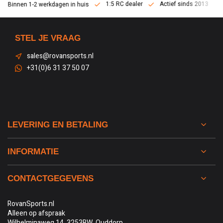
1:5 RC dealer
Actief sinds 2013
Binnen 1-2 werkdagen in huis
STEL JE VRAAG
sales@rovansports.nl
+31(0)6 31 37 50 07
LEVERING EN BETALING
INFORMATIE
CONTACTGEGEVENS
RovanSports.nl
Alleen op afspraak
Wilhelminaweg 14, 3253BW, Ouddorp