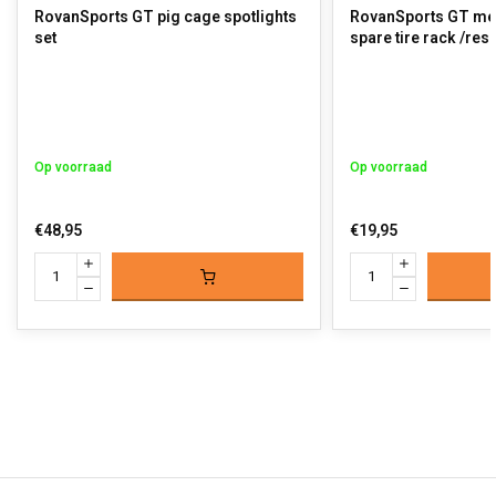
RovanSports GT pig cage spotlights
RovanSports GT met
set
spare tire rack /re
Op voorraad
Op voorraad
€48,95
€19,95