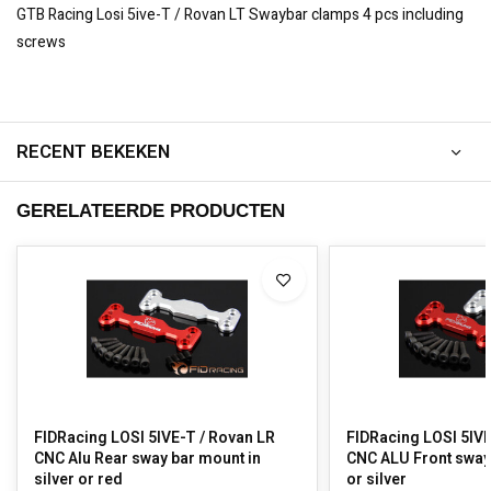
GTB Racing Losi 5ive-T / Rovan LT Swaybar clamps 4 pcs including
screws
RECENT BEKEKEN
GERELATEERDE PRODUCTEN
FIDRacing LOSI 5IVE-T / Rovan LR
FIDRacing LOSI 5IVE
CNC Alu Rear sway bar mount in
CNC ALU Front sway bar mount in red
silver or red
or silver