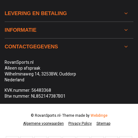
LEVERING EN BETALING
INFORMATIE
CONTACTGEGEVENS
RovanSports.nl
Alleen op afspraak
Wilhelminaweg 14, 3253BW, Ouddorp
Nederland
KVK nummer: 56483368
Btw nummer: NL852147387B01
© RovanSports.nl
- Theme made by
Webdinge
Algemene voorwaarden
Privacy Policy
Sitemap