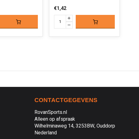
€1,
€1,42
CONTACTGEGEVENS
RovanSports.nl
Alleen op afspraak
Wilhelminaweg 14, 3253BW, Ouddorp
Nederland