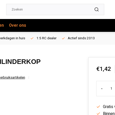
en
Over ons
erkdagen in huis
1:5 RC dealer
Actief sinds 2013
ILINDERKOP
€1,42
rbruiksartikelen
-
Gratis
Binnen