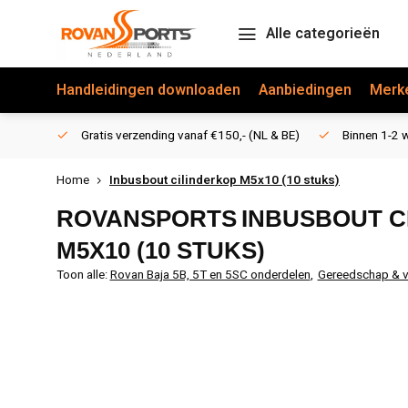
Alle categorieën
Handleidingen downloaden
Aanbiedingen
Merk
Gratis verzending vanaf €150,- (NL & BE)
Binnen 1-2 w
Home
Inbusbout cilinderkop M5x10 (10 stuks)
ROVANSPORTS
INBUSBOUT C
M5X10 (10 STUKS)
Toon alle:
Rovan Baja 5B, 5T en 5SC onderdelen
,
Gereedschap & ve