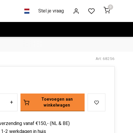
0
Stel je vraag
Art: 68256
Toevoegen aan
+
winkelwagen
 verzending vanaf €150,- (NL & BE)
 1-2 werkdagen in huis