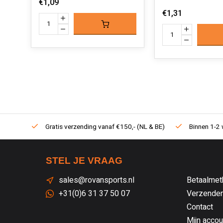
€1,09
€1,31
Gratis verzending vanaf €150,- (NL & BE)
Binnen 1-2 
STEL JE VRAAG
sales@rovansports.nl
Betaalmet
+31(0)6 31 37 50 07
Verzenden
Contact
Mijn accou