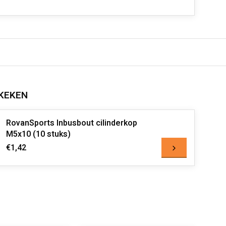
KEKEN
RovanSports Inbusbout cilinderkop
M5x10 (10 stuks)
€1,42