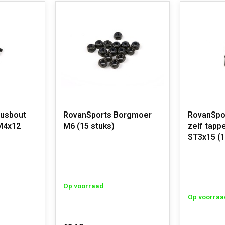
busbout
RovanSports Borgmoer
RovanSpor
M4x12
M6 (15 stuks)
zelf tapp
ST3x15 (1
Op voorraad
Op voorraa