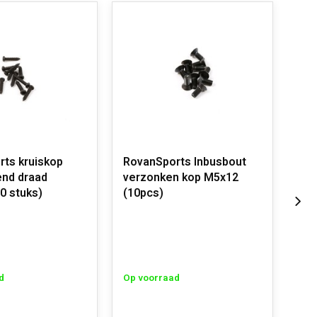
ts kruiskop
RovanSports Inbusbout
Rov
end draad
verzonken kop M5x12
x Ø
0 stuks)
(10pcs)
Op 
d
Op voorraad