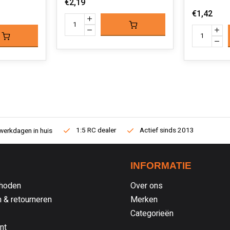
€2,19
€1,42
1:5 RC dealer
Actief sinds 2013
werkdagen in huis
INFORMATIE
hoden
Over ons
 & retourneren
Merken
Categorieën
nt