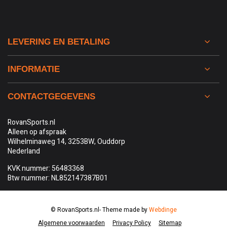
LEVERING EN BETALING
INFORMATIE
CONTACTGEGEVENS
RovanSports.nl
Alleen op afspraak
Wilhelminaweg 14, 3253BW, Ouddorp
Nederland
KVK nummer: 56483368
Btw nummer: NL852147387B01
© RovanSports.nl
- Theme made by
Webdinge
Algemene voorwaarden
Privacy Policy
Sitemap