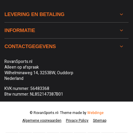
LEVERING EN BETALING
INFORMATIE
CONTACTGEGEVENS
RovanSports.nl
Alleen op afspraak
Wilhelminaweg 14, 3253BW, Ouddorp
Nederland
KVK nummer: 56483368
Btw nummer: NL852147387B01
© RovanSports.nl
- Theme made by
Webdinge
Algemene voorwaarden
Privacy Policy
Sitemap