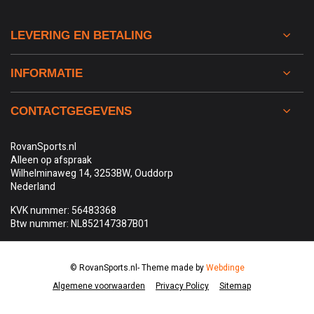
LEVERING EN BETALING
INFORMATIE
CONTACTGEGEVENS
RovanSports.nl
Alleen op afspraak
Wilhelminaweg 14, 3253BW, Ouddorp
Nederland
KVK nummer: 56483368
Btw nummer: NL852147387B01
© RovanSports.nl
- Theme made by
Webdinge
Algemene voorwaarden
Privacy Policy
Sitemap