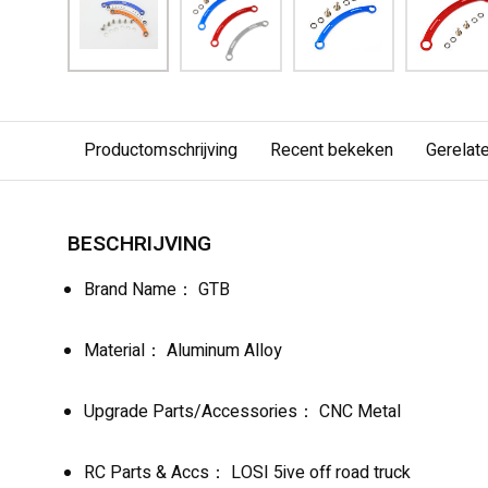
Productomschrijving
Recent bekeken
Gerelat
BESCHRIJVING
Brand Name： GTB
Material： Aluminum Alloy
Upgrade Parts/Accessories： CNC Metal
RC Parts & Accs： LOSI 5ive off road truck