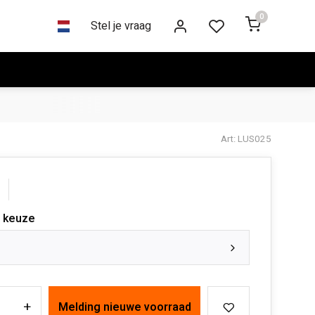
0
Stel je vraag
Art: LUS025
 keuze
+
Melding nieuwe voorraad