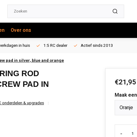
en
Over ons
erkdagen in huis
1:5 RC dealer
Actief sinds 2013
ew pad in silver, blue and orange
ERING ROD
€21,95
CREW PAD IN
Maak een
 onderdelen & upgrades
Oranje
-