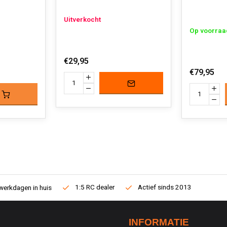
Uitverkocht
Op voorraa
€29,95
€79,95
1:5 RC dealer
Actief sinds 2013
werkdagen in huis
INFORMATIE