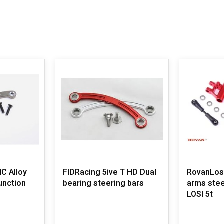
C Alloy
FIDRacing 5ive T HD Dual
RovanLos
unction
bearing steering bars
arms stee
LOSI 5t