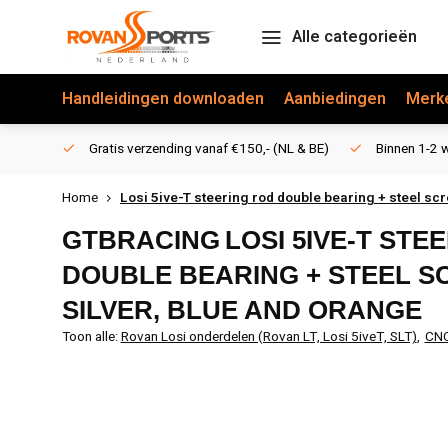
Alle categorieën
Handleidingen downloaden
Aanbiedingen
Merk
Gratis verzending vanaf €150,- (NL & BE)
Binnen 1-2 w
Home
Losi 5ive-T steering rod double bearing + steel scr
GTBRACING
LOSI 5IVE-T STE
DOUBLE BEARING + STEEL S
SILVER, BLUE AND ORANGE
Toon alle:
Rovan Losi onderdelen (Rovan LT, Losi 5iveT, SLT)
,
CNC