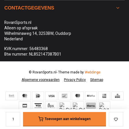
CONTACTGEGEVENS
RovanSports.nl
Alleen op afspraak
Wilhelminaweg 14, 3253BW, Ouddorp
Nederland
KVK nummer: 56483368
Btw nummer: NL852147387B01
© RovanSports.nl
- Theme made by
Webdinge
Algemene voorwaarden
Privacy Policy
Sitemap
Toevoegen aan winkelwagen