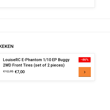
KEKEN
LouiseRC E-Phantom 1/10 EP Buggy
-46%
2WD Front Tires (set of 2 pieces)
€12,95
€7,00