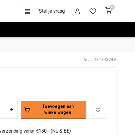
0
Stel je vraag
Art: L-T3184SWLF
Toevoegen aan
+
winkelwagen
 verzending vanaf €150,- (NL & BE)