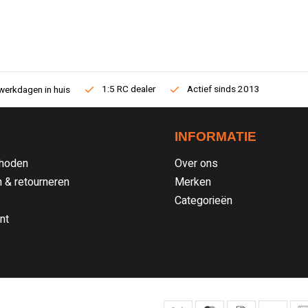
1:5 RC dealer
Actief sinds 2013
werkdagen in huis
INFORMATIE
hoden
Over ons
 & retourneren
Merken
Categorieën
nt