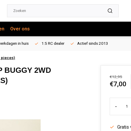
en
Over ons
erkdagen in huis
1:5 RC dealer
Actief sinds 2013
 pieces)
EP BUGGY 2WD
€12,95
S)
€7,00
-
Gratis