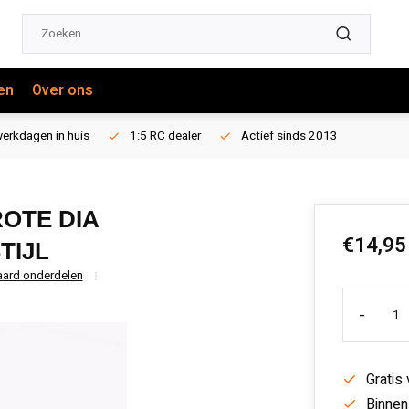
en
Over ons
erkdagen in huis
1:5 RC dealer
Actief sinds 2013
ROTE DIA
€14,95
TIJL
aard onderdelen
-
Gratis
Binnen