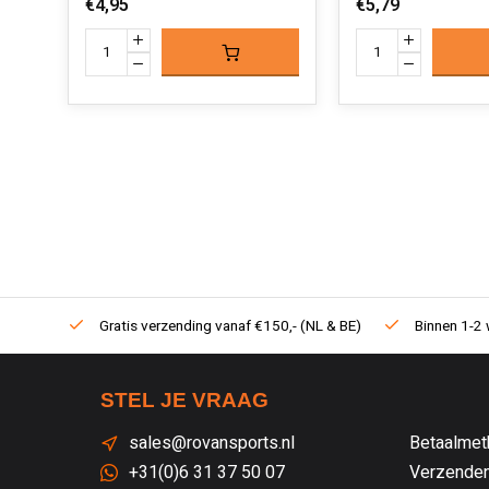
€4,95
€5,79
Gratis verzending vanaf €150,- (NL & BE)
Binnen 1-2 
STEL JE VRAAG
sales@rovansports.nl
Betaalmet
+31(0)6 31 37 50 07
Verzenden