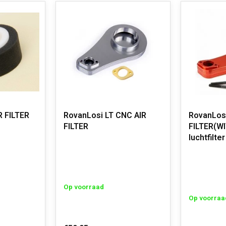
R FILTER
RovanLosi LT CNC AIR
RovanLosi
FILTER
FILTER(W
luchtfilter
Op voorraad
Op voorraa