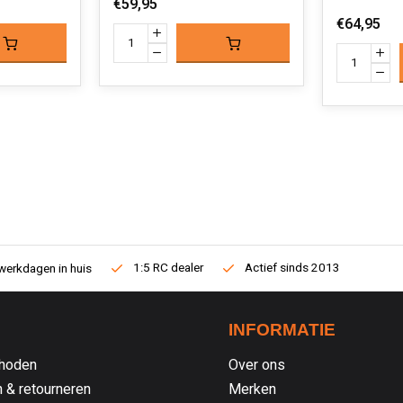
€59,95
€64,95
1:5 RC dealer
Actief sinds 2013
werkdagen in huis
INFORMATIE
hoden
Over ons
 & retourneren
Merken