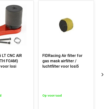
 LT CNC AIR
FIDRacing Air filter for
Rov
ITH FOAM)
gas mask airfilter /
kit 
 voor losi
luchtfilter voor losi5
Op 
d
Op voorraad