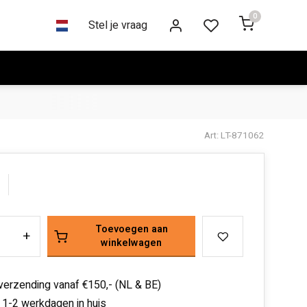
0
Stel je vraag
Art: LT-871062
Toevoegen aan
+
winkelwagen
 verzending vanaf €150,- (NL & BE)
 1-2 werkdagen in huis