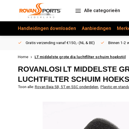
Alle categorieën
Handleidingen downloaden
Aanbiedingen
Merk
Gratis verzending vanaf €150,- (NL & BE)
Binnen 1-2 w
Home
LT middelste grote dia luchtfilter schuim hoekstijl
ROVANLOSI
LT MIDDELSTE G
LUCHTFILTER SCHUIM HOEKS
Toon alle:
Rovan Baja 5B, 5T en 5SC onderdelen
,
Plastic en stand