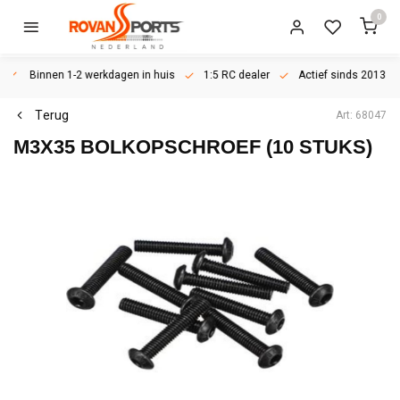
0
Binnen 1-2 werkdagen in huis
1:5 RC dealer
Actief sinds 2013
Terug
Art: 68047
M3X35 BOLKOPSCHROEF (10 STUKS)