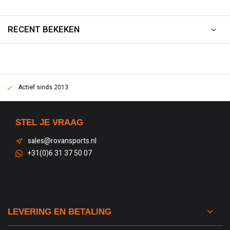
RECENT BEKEKEN
r
Actief sinds 2013
STEL JE VRAAG
sales@rovansports.nl
+31(0)6 31 37 50 07
LEVERING EN BETALING