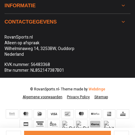
INFORMATIE
CONTACTGEGEVENS
RovanSports.nl
Alleen op afspraak
Wilhelminaweg 14, 3253BW, Ouddorp
Nederland
KVK nummer: 56483368
Btw nummer: NL852147387B01
© RovanSports.nl
- Theme made by
Webdinge
Algemene voorwaarden
Privacy Policy
Sitemap