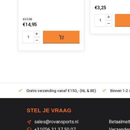
€3,25
€17,95
€14,95
Gratis verzending vanaf €150,- (NL & BE)
Binnen 1-2 
STEL JE VRAAG
sales@rovansports.nl
Betaalmet
+31(0)6 31 37 50 07
Verzenden