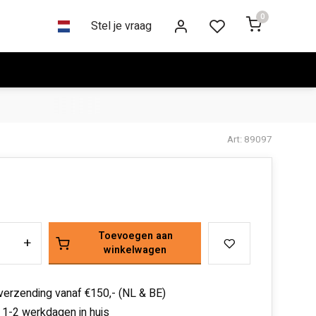
0
Stel je vraag
Art: 89097
Toevoegen aan
+
winkelwagen
 verzending vanaf €150,- (NL & BE)
 1-2 werkdagen in huis