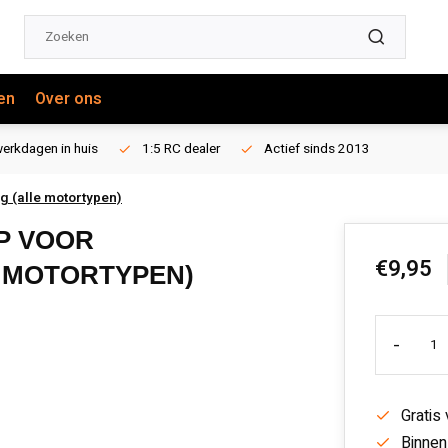
en
Over ons
erkdagen in huis
1:5 RC dealer
Actief sinds 2013
 (alle motortypen)
P VOOR
€9,95
 MOTORTYPEN)
-
Gratis
Binnen