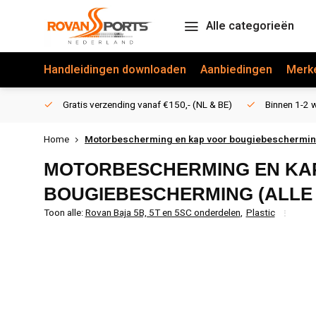
Alle categorieën
Handleidingen downloaden
Aanbiedingen
Merk
Gratis verzending vanaf €150,- (NL & BE)
Binnen 1-2 w
Home
Motorbescherming en kap voor bougiebescherming
MOTORBESCHERMING EN KA
BOUGIEBESCHERMING (ALLE
Toon alle:
Rovan Baja 5B, 5T en 5SC onderdelen
,
Plastic