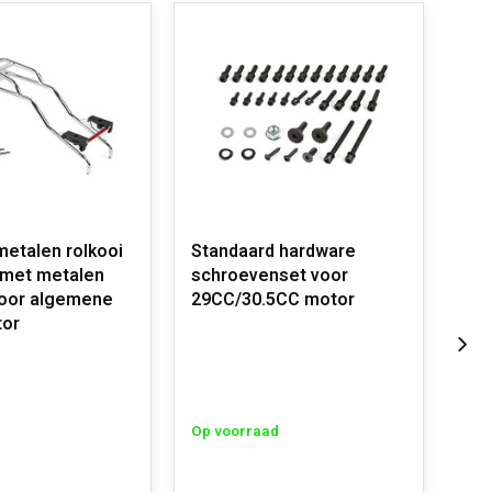
etalen rolkooi
Standaard hardware
Rov
 met metalen
schroevenset voor
voo
voor algemene
29CC/30.5CC motor
or
Op 
Op voorraad