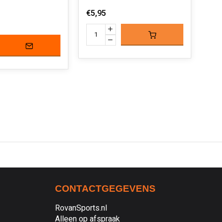
€6,
€5,95
CONTACTGEGEVENS
RovanSports.nl
Alleen op afspraak