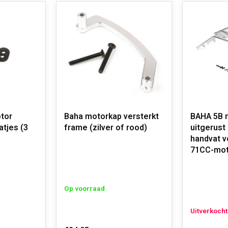
tor
Baha motorkap versterkt
BAHA 5B m
atjes (3
frame (zilver of rood)
uitgerust
handvat 
71CC-mot
Op voorraad
Uitverkocht