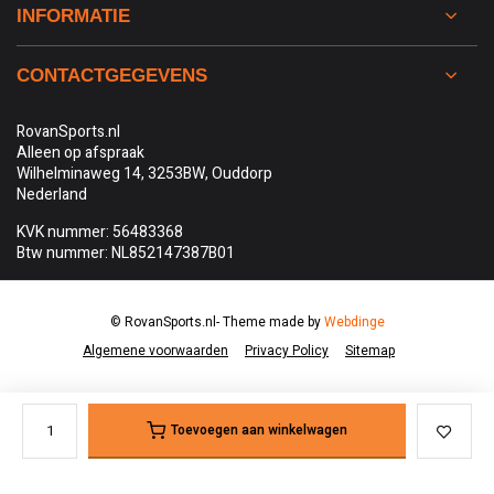
INFORMATIE
CONTACTGEGEVENS
RovanSports.nl
Alleen op afspraak
Wilhelminaweg 14, 3253BW, Ouddorp
Nederland
KVK nummer: 56483368
Btw nummer: NL852147387B01
© RovanSports.nl
- Theme made by
Webdinge
Algemene voorwaarden
Privacy Policy
Sitemap
Toevoegen aan winkelwagen