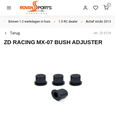
0
Binnen 1-2 werkdagen in huis
1:5 RC dealer
Actief sinds 2013
Terug
Art: ZD-8728
ZD RACING
MX-07 BUSH ADJUSTER