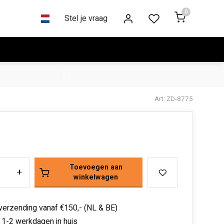
0
Stel je vraag
Art: ZD-8775
Toevoegen aan
+
winkelwagen
 verzending vanaf €150,- (NL & BE)
 1-2 werkdagen in huis