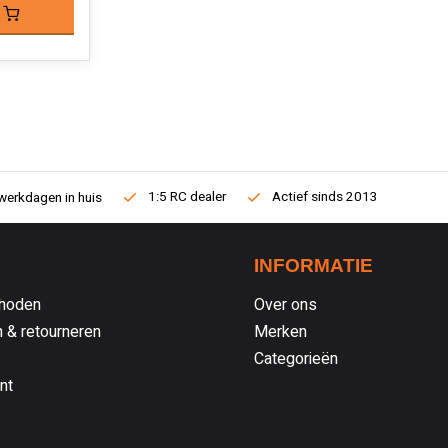
1:5 RC dealer
Actief sinds 2013
werkdagen in huis
INFORMATIE
hoden
Over ons
 & retourneren
Merken
Categorieën
nt