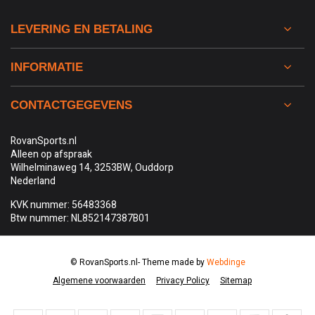
LEVERING EN BETALING
INFORMATIE
CONTACTGEGEVENS
RovanSports.nl
Alleen op afspraak
Wilhelminaweg 14, 3253BW, Ouddorp
Nederland
KVK nummer: 56483368
Btw nummer: NL852147387B01
© RovanSports.nl
- Theme made by
Webdinge
Algemene voorwaarden
Privacy Policy
Sitemap