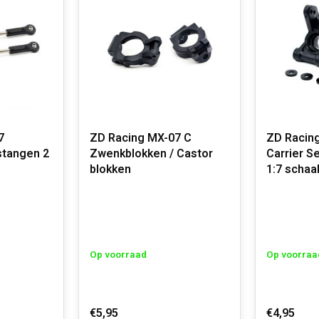
7
ZD Racing MX-07 C
ZD Racin
stangen 2
Zwenkblokken / Castor
Carrier S
blokken
1:7 schaa
Op voorraad
Op voorraa
€5,95
€4,95