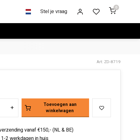
0
Stel je vraag
Art: ZD-8719
Toevoegen aan
+
winkelwagen
 verzending vanaf €150,- (NL & BE)
 1-2 werkdagen in huis