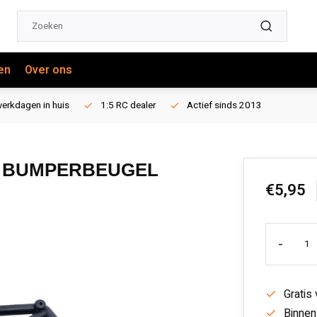
en
Over ons
erkdagen in huis
1:5 RC dealer
Actief sinds 2013
T BUMPERBEUGEL
€5,95
-
Gratis
Binnen