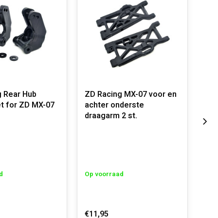
g Rear Hub
ZD Racing MX-07 voor en
ZD 
et for ZD MX-07
achter onderste
Bar
l
draagarm 2 st.
Sta
d
Op voorraad
Op 
€11,95
€4,