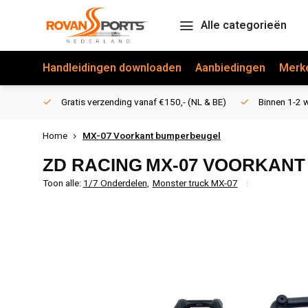
Alle categorieën
Handleidingen downloaden
Aanbiedingen
Merk
Gratis verzending vanaf €150,- (NL & BE)
Binnen 1-2 w
Home
MX-07 Voorkant bumperbeugel
ZD RACING
MX-07 VOORKAN
Toon alle:
1/7 Onderdelen
,
Monster truck MX-07