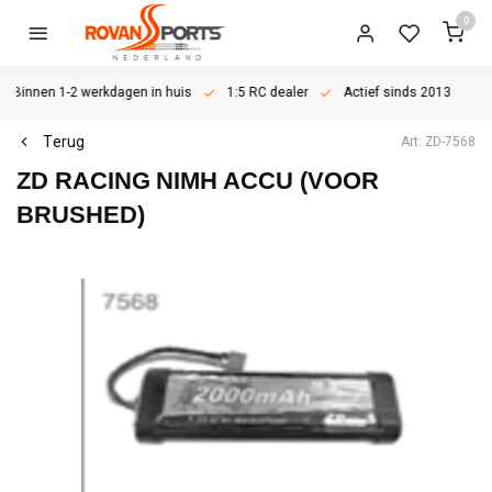
0
Binnen 1-2 werkdagen in huis
1:5 RC dealer
Actief sinds 2013
Terug
Art: ZD-7568
ZD RACING
NIMH ACCU (VOOR
BRUSHED)