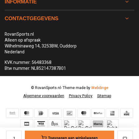
INFORMATIE
CONTACTGEGEVENS
RovanSports.nl
Alleen op afspraak
Wilhelminaweg 14, 3253BW, Ouddorp
Nederland
KVK nummer: 56483368
Btw nummer: NL852147387B01
© RovanSports.nl
- Theme made by
Webdinge
Algemene voorwaarden
Privacy Policy
Sitemap
Toevoegen aan winkelwagen