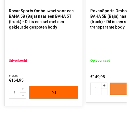
RovanSports Ombouwset voor een
RovanSports Ombouwset v
BAHA 5B (Baja) naar een BAHA 5T
BAHA 5B (Baja) naa
(truck) - Dit is een set met een
(truck) - Dit is een 
gekleurde gespoten body
transparante body
Uitverkocht
Op voorraad
€175,00
€149,95
€164,95