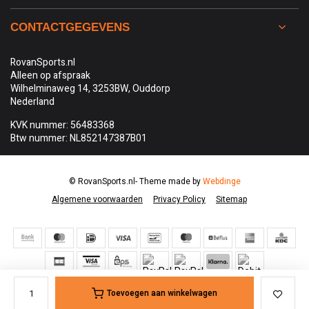
CONTACTGEGEVENS
RovanSports.nl
Alleen op afspraak
Wilhelminaweg 14, 3253BW, Ouddorp
Nederland
KVK nummer: 56483368
Btw nummer: NL852147387B01
© RovanSports.nl
- Theme made by
Webdinge
Algemene voorwaarden
Privacy Policy
Sitemap
Toevoegen aan winkelwagen