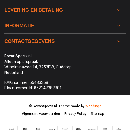
LEVERING EN BETALING
INFORMATIE
CONTACTGEGEVENS
RovanSports.nl
Alleen op afspraak
Wilhelminaweg 14, 3253BW, Ouddorp
Nederland
KVK nummer: 56483368
Btw nummer: NL852147387B01
© RovanSports.nl
- Theme made by
Webdinge
Algemene voorwaarden
Privacy Policy
Sitemap