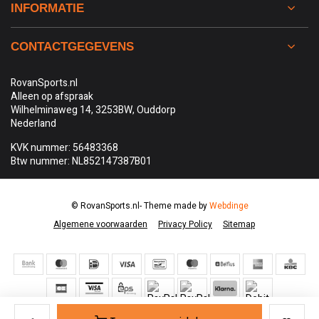
INFORMATIE
CONTACTGEGEVENS
RovanSports.nl
Alleen op afspraak
Wilhelminaweg 14, 3253BW, Ouddorp
Nederland
KVK nummer: 56483368
Btw nummer: NL852147387B01
© RovanSports.nl
- Theme made by
Webdinge
Algemene voorwaarden
Privacy Policy
Sitemap