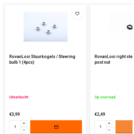
RovanLosi Stuurkogels / Steering
RovanLosi right ste
bulb 1 (4pcs)
post nut
Uitverkocht
Op voorraad
€3,99
€2,49