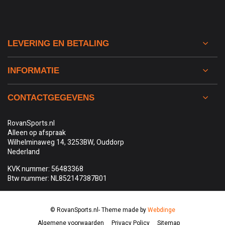
LEVERING EN BETALING
INFORMATIE
CONTACTGEGEVENS
RovanSports.nl
Alleen op afspraak
Wilhelminaweg 14, 3253BW, Ouddorp
Nederland
KVK nummer: 56483368
Btw nummer: NL852147387B01
© RovanSports.nl
- Theme made by
Webdinge
Algemene voorwaarden
Privacy Policy
Sitemap