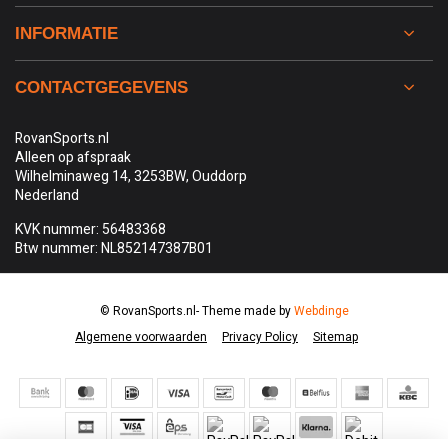
INFORMATIE
CONTACTGEGEVENS
RovanSports.nl
Alleen op afspraak
Wilhelminaweg 14, 3253BW, Ouddorp
Nederland
KVK nummer: 56483368
Btw nummer: NL852147387B01
© RovanSports.nl
- Theme made by
Webdinge
Algemene voorwaarden
Privacy Policy
Sitemap